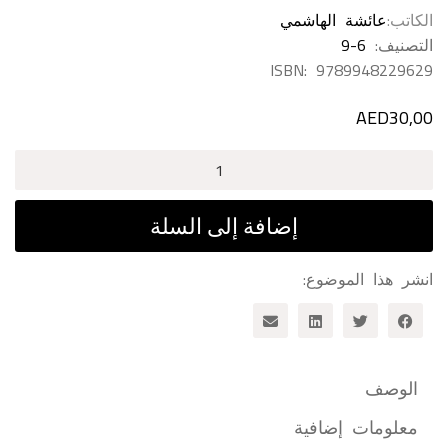
الكاتب
عائشة الهاشمي
التصنيف:
9-6
ISBN:
9789948229629
AED
30,00
كمية
رف
الأباريق
إضافة إلى السلة
انشر هذا الموضوع:
الوصف
معلومات إضافية