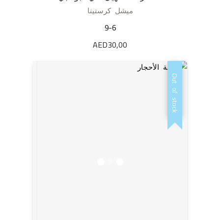
ميشل كرستينا
9-6
AED
30,00
Out of stock