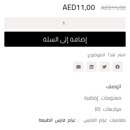
AED
11,00
السعر
السعر
AED
15,00
الأصلي
الحالي
هو:
هو:
كمية
AED11,00.
AED15,00.
مدينة
الأقلام
إضافة إلى السلة
السحرية
انشر هذا الموضوع:
الوصف
معلومات إضافية
مراجعات (0)
مغامرات عزام الفارس :
عزام فارس الطبيعة