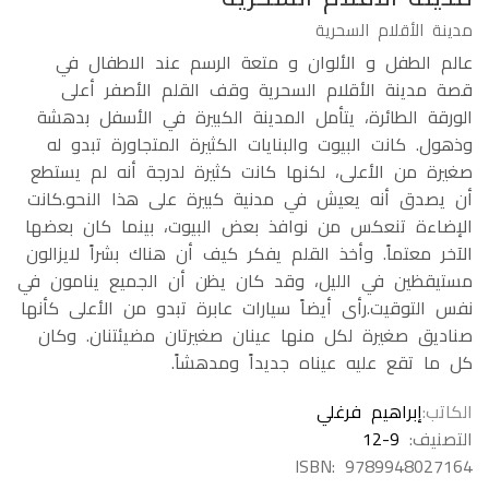
مدينة الأقلام السحرية
عالم الطفل و الألوان و متعة الرسم عند الاطفال في
قصة مدينة الأقلام السحرية وقف القلم الأصفر أعلى
الورقة الطائرة، يتأمل المدينة الكبيرة في الأسفل بدهشة
وذهول. كانت البيوت والبنايات الكثيرة المتجاورة تبدو له
صغيرة من الأعلى، لكنها كانت كثيرة لدرجة أنه لم يستطع
أن يصدق أنه يعيش في مدنية كبيرة على هذا النحو.كانت
الإضاءة تنعكس من نوافذ بعض البيوت، بينما كان بعضها
الآخر معتماً. وأخذ القلم يفكر كيف أن هناك بشراً لايزالون
مستيقظين في الليل، وقد كان يظن أن الجميع ينامون في
نفس التوقيت.رأى أيضاً سيارات عابرة تبدو من الأعلى كأنها
صناديق صغيرة لكل منها عينان صغيرتان مضيئتنان. وكان
كل ما تقع عليه عيناه جديداً ومدهشاً.
الكاتب
إبراهيم فرغلي
التصنيف:
12-9
ISBN:
9789948027164