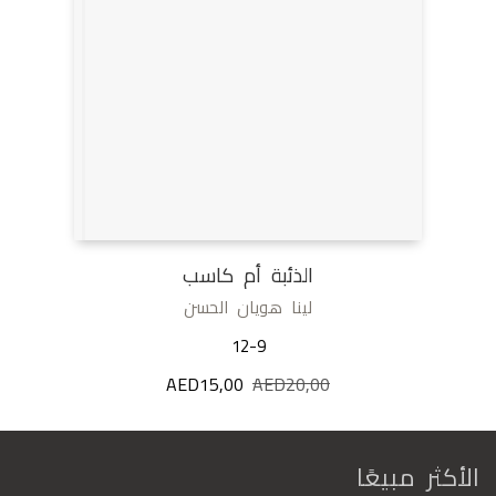
الذئبة أم كاسب
لينا هويان الحسن
12-9
20,00
AED
السعر
15,00
AED
السعر
الأصلي
الحالي
هو:
هو:
AED15,00.
AED20,00.
الأكثر مبيعًا