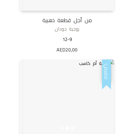
من أجل قطعة ذهبية
روجية جودان
12-9
AED
20,00
تخفيض!