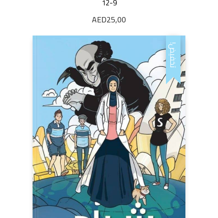
12-9
AED
25,00
تخفيض!