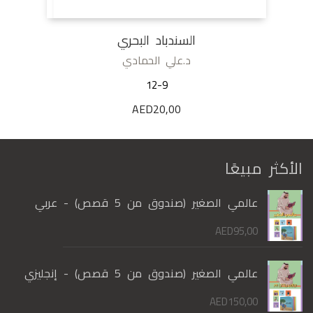
السندباد البحري
د.علي الحمادي
12-9
AED
20,00
الأكثر مبيعًا
عالمي الصغير (صندوق من 5 قصص) - عربي
AED
95,00
عالمي الصغير (صندوق من 5 قصص) - إنجليزي
AED
150,00