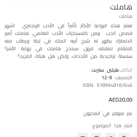
هاملت
هاملت
تعتبر هذه الرواية الأكثر تأثيراً في الأدب الإنجليزي اشهر
قصص الحب ومن كلاسيكيات الأدب العالمي. هاملت أمير
الدنمارك يظهر له شبح أبيه الملك في ليلة ويطلب منه
الانتقام لمقتله، فهل سينجح هاملت في نهاية الأمر؟
سلسلة تراجيدية من الأحداث، ولكن هل هناك المزيد؟
الكاتب
هيلين ستريت
التصنيف:
12-9
ISBN:
9789948187646
AED
20,00
غير متوفر في المخزون
انشر هذا الموضوع: