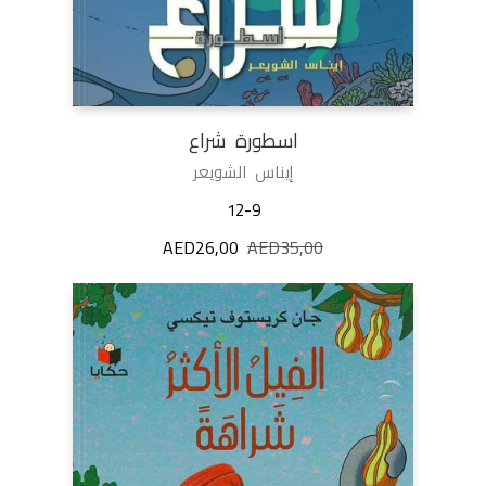
اسطورة شراع
إيناس الشويعر
12-9
35,00
AED
السعر
26,00
AED
السعر
الأصلي
الحالي
هو:
هو:
AED26,00.
AED35,00.